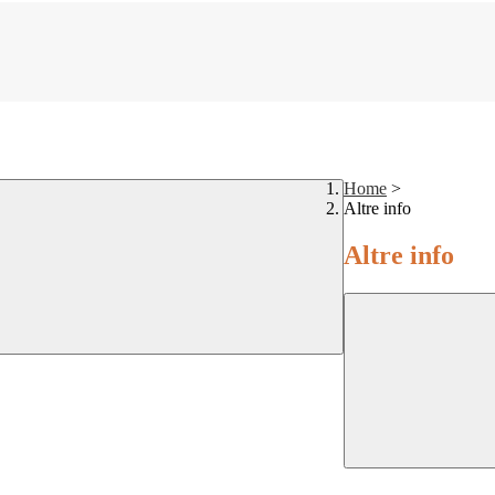
Home
>
Altre info
Altre info