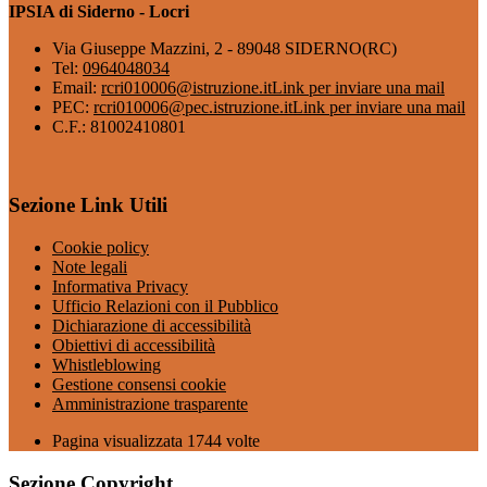
IPSIA di Siderno - Locri
Via Giuseppe Mazzini, 2 - 89048 SIDERNO(RC)
Tel:
0964048034
Email:
rcri010006@istruzione.it
Link per inviare una mail
PEC:
rcri010006@pec.istruzione.it
Link per inviare una mail
C.F.: 81002410801
Sezione Link Utili
Cookie policy
Note legali
Informativa Privacy
Ufficio Relazioni con il Pubblico
Dichiarazione di accessibilità
Obiettivi di accessibilità
Whistleblowing
Gestione consensi cookie
Amministrazione trasparente
Pagina visualizzata
1744
volte
Sezione Copyright