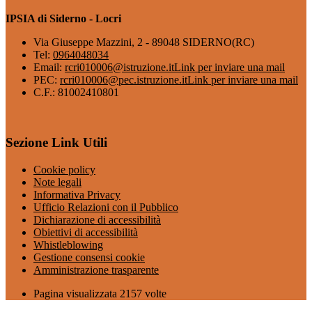
IPSIA di Siderno - Locri
Via Giuseppe Mazzini, 2 - 89048 SIDERNO(RC)
Tel:
0964048034
Email:
rcri010006@istruzione.it
Link per inviare una mail
PEC:
rcri010006@pec.istruzione.it
Link per inviare una mail
C.F.: 81002410801
Sezione Link Utili
Cookie policy
Note legali
Informativa Privacy
Ufficio Relazioni con il Pubblico
Dichiarazione di accessibilità
Obiettivi di accessibilità
Whistleblowing
Gestione consensi cookie
Amministrazione trasparente
Pagina visualizzata
2157
volte