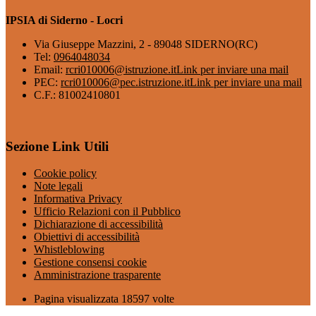
IPSIA di Siderno - Locri
Via Giuseppe Mazzini, 2 - 89048 SIDERNO(RC)
Tel:
0964048034
Email:
rcri010006@istruzione.it
Link per inviare una mail
PEC:
rcri010006@pec.istruzione.it
Link per inviare una mail
C.F.: 81002410801
Sezione Link Utili
Cookie policy
Note legali
Informativa Privacy
Ufficio Relazioni con il Pubblico
Dichiarazione di accessibilità
Obiettivi di accessibilità
Whistleblowing
Gestione consensi cookie
Amministrazione trasparente
Pagina visualizzata
18597
volte