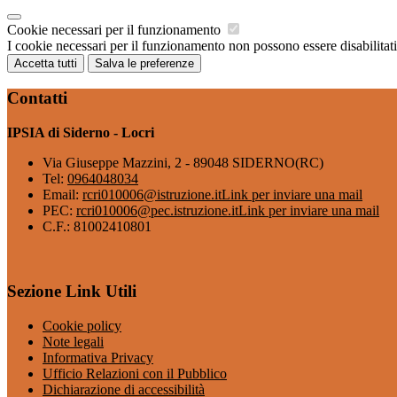
Cookie necessari per il funzionamento
I cookie necessari per il funzionamento non possono essere disabilitati.
Accetta tutti
Salva le preferenze
Contatti
IPSIA di Siderno - Locri
Via Giuseppe Mazzini, 2 - 89048 SIDERNO(RC)
Tel:
0964048034
Email:
rcri010006@istruzione.it
Link per inviare una mail
PEC:
rcri010006@pec.istruzione.it
Link per inviare una mail
C.F.: 81002410801
Sezione Link Utili
Cookie policy
Note legali
Informativa Privacy
Ufficio Relazioni con il Pubblico
Dichiarazione di accessibilità