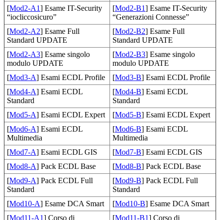
[
Mod2-A1
] Esame IT-Security
[
Mod2-B1
] Esame IT-Security
“iocliccosicuro”
“Generazioni Connesse”
[
Mod2-A2
] Esame Full
[
Mod2-B2
] Esame Full
Standard UPDATE
Standard UPDATE
[
Mod2-A3
] Esame singolo
[
Mod2-B3
] Esame singolo
modulo UPDATE
modulo UPDATE
[
Mod3-A
] Esami ECDL Profile
[
Mod3-B
] Esami ECDL Profile
[
Mod4-A
] Esami ECDL
[
Mod4-B
] Esami ECDL
Standard
Standard
[
Mod5-A
] Esami ECDL Expert
[
Mod5-B
] Esami ECDL Expert
[
Mod6-A
] Esami ECDL
[
Mod6-B
] Esami ECDL
Multimedia
Multimedia
[
Mod7-A
] Esami ECDL GIS
[
Mod7-B
] Esami ECDL GIS
[
Mod8-A
] Pack ECDL Base
[
Mod8-B
] Pack ECDL Base
[
Mod9-A
] Pack ECDL Full
[
Mod9-B
] Pack ECDL Full
Standard
Standard
[
Mod10-A
] Esame DCA Smart
[
Mod10-B
] Esame DCA Smart
[
Mod11-A1
] Corso di
[
Mod11-B1
] Corso di