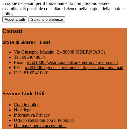
I cookie necessari per il funzionamento non possono essere
disabilitati. È possibile consultare l'elenco nella pagina della cookie
policy.
Accetta tutti
Salva le preferenze
Contatti
IPSIA di Siderno - Locri
Via Giuseppe Mazzini, 2 - 89048 SIDERNO(RC)
Tel:
0964048034
Email:
rcri010006@istruzione.it
Link per inviare una mail
PEC:
rcri010006@pec.istruzione.it
Link per inviare una mail
C.F.: 81002410801
Sezione Link Utili
Cookie policy
Note legali
Informativa Privacy
Ufficio Relazioni con il Pubblico
Dichiarazione di accessibilità